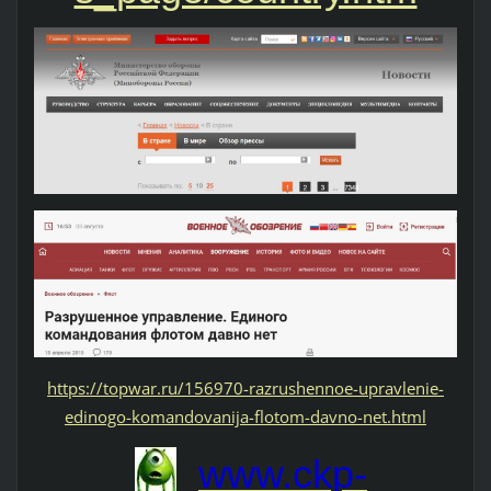
https://topwar.ru/156970-razrushennoe-upravlenie-
edinogo-komandovanija-flotom-davno-net.html
www.ckp-