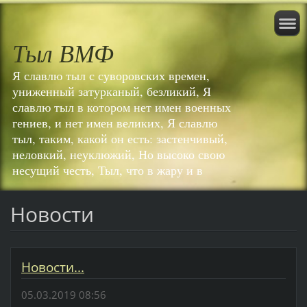
Тыл ВМФ
Я славлю тыл с суворовских времен,
униженный затурканый, безликий, Я
славлю тыл в котором нет имен военных
гениев, и нет имен великих, Я славлю
тыл, таким, какой он есть: застенчивый,
неловкий, неуклюжий, Но высоко свою
несущий честь, Тыл, что в жару и в
Новости
Новости...
05.03.2019 08:56